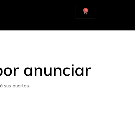
0
or anunciar
á sus puertas.