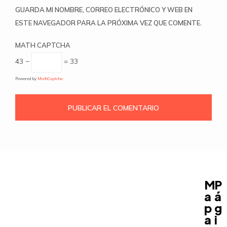
GUARDA MI NOMBRE, CORREO ELECTRÓNICO Y WEB EN
ESTE NAVEGADOR PARA LA PRÓXIMA VEZ QUE COMENTE.
MATH CAPTCHA
43 −
= 33
Powered by
MathCaptcha
M
P
a
á
p
g
a
i