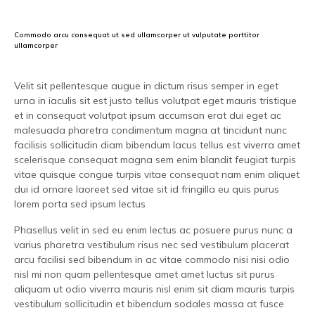
Commodo arcu consequat ut sed ullamcorper ut vulputate porttitor
ullamcorper
Velit sit pellentesque augue in dictum risus semper in eget
urna in iaculis sit est justo tellus volutpat eget mauris tristique
et in consequat volutpat ipsum accumsan erat dui eget ac
malesuada pharetra condimentum magna at tincidunt nunc
facilisis sollicitudin diam bibendum lacus tellus est viverra amet
scelerisque consequat magna sem enim blandit feugiat turpis
vitae quisque congue turpis vitae consequat nam enim aliquet
dui id ornare laoreet sed vitae sit id fringilla eu quis purus
lorem porta sed ipsum lectus
Phasellus velit in sed eu enim lectus ac posuere purus nunc a
varius pharetra vestibulum risus nec sed vestibulum placerat
arcu facilisi sed bibendum in ac vitae commodo nisi nisi odio
nisl mi non quam pellentesque amet amet luctus sit purus
aliquam ut odio viverra mauris nisl enim sit diam mauris turpis
vestibulum sollicitudin et bibendum sodales massa at fusce